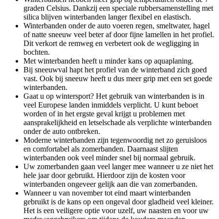
graden Celsius. Dankzij een speciale rubbersamenstelling met
silica blijven winterbanden langer flexibel en elastisch.
Winterbanden onder de auto voeren regen, smeltwater, hagel
of natte sneeuw veel beter af door fijne lamellen in het profiel.
Dit verkort de remweg en verbetert ook de wegligging in
bochten.
Met winterbanden heeft u minder kans op aquaplaning.
Bij sneeuwval hapt het profiel van de winterband zich goed
vast. Ook bij sneeuw heeft u dus meer grip met een set goede
winterbanden.
Gaat u op wintersport? Het gebruik van winterbanden is in
veel Europese landen inmiddels verplicht. U kunt beboet
worden of in het ergste geval krijgt u problemen met
aansprakelijkheid en letselschade als verplichte winterbanden
onder de auto ontbreken.
Moderne winterbanden zijn tegenwoordig net zo geruisloos
en comfortabel als zomerbanden. Daarnaast slijten
winterbanden ook veel minder snel bij normaal gebruik.
Uw zomerbanden gaan veel langer mee wanneer u ze niet het
hele jaar door gebruikt. Hierdoor zijn de kosten voor
winterbanden ongeveer gelijk aan die van zomerbanden.
Wanneer u van november tot eind maart winterbanden
gebruikt is de kans op een ongeval door gladheid veel kleiner.
Het is een veiligere optie voor uzelf, uw naasten en voor uw