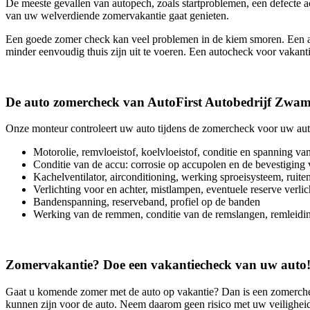
De meeste gevallen van autopech, zoals startproblemen, een defecte a
van uw welverdiende zomervakantie gaat genieten.
Een goede zomer check kan veel problemen in de kiem smoren. Een aa
minder eenvoudig thuis zijn uit te voeren. Een autocheck voor vakantie
De auto zomercheck van AutoFirst Autobedrijf Zwa
Onze monteur controleert uw auto tijdens de zomercheck voor uw aut
Motorolie, remvloeistof, koelvloeistof, conditie en spanning v
Conditie van de accu: corrosie op accupolen en de bevestiging
Kachelventilator, airconditioning, werking sproeisysteem, ruiten
Verlichting voor en achter, mistlampen, eventuele reserve verlic
Bandenspanning, reserveband, profiel op de banden
Werking van de remmen, conditie van de remslangen, remleidi
Zomervakantie? Doe een vakantiecheck van uw auto
Gaat u komende zomer met de auto op vakantie? Dan is een zomerch
kunnen zijn voor de auto. Neem daarom geen risico met uw veilighei