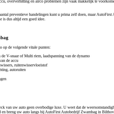
ccu, oververhitting en airco problemen zijn vaak makkelijk te voorkom
ntal preventieve handelingen kunt u prima zelf doen, maar AutoFirst
 is dus altijd een goed idee.
mbag
o op de volgende vitale punten:
an de V-snaar of Multi riem, laadspanning van de dynamo
 van de accu
wissers, ruitenwisservloeistof
hting, autoruiten
ngen
!
eck van uw auto geen overbodige luxe. U weet dat de weersomstandig
d en breng uw auto langs bij AutoFirst Autobedrijf Zwambag in Biltho